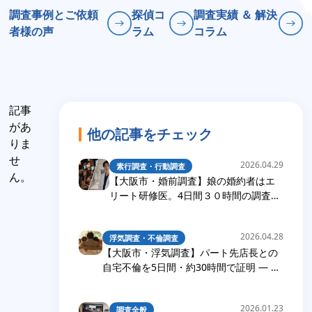
調査事例とご依頼
探偵コ
調査実績 ＆ 解決
者様の声
ラム
コラム
記事
があ
他の記事をチェック
りま
せ
2026.04.29
素行調査・行動調査
ん。
【大阪市・婚前調査】娘の婚約者はエ
リート研修医。4日間３０時間の調査で
発覚した裏の顔
2026.04.28
浮気調査・不倫調査
【大阪市・浮気調査】パート先店長との
自宅不倫を5日間・約30時間で証明 — 幼
い娘2人の親権を父親が勝ち取った調査
実例
2026.01.23
調査全般